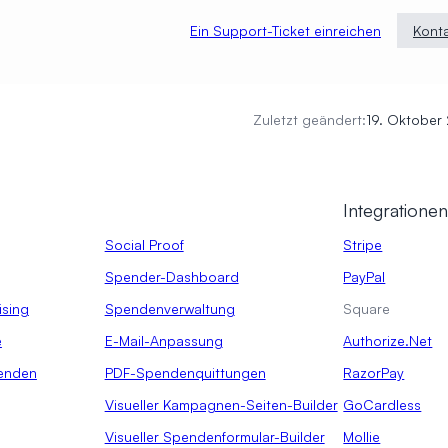
Ein Support-Ticket einreichen
Konta
Zuletzt geändert:
19. Oktober
.
Integratione
Social Proof
Stripe
Spender-Dashboard
PayPal
ising
Spendenverwaltung
Square
e
E-Mail-Anpassung
Authorize.Net
enden
PDF-Spendenquittungen
RazorPay
Visueller Kampagnen-Seiten-Builder
GoCardless
Visueller Spendenformular-Builder
Mollie