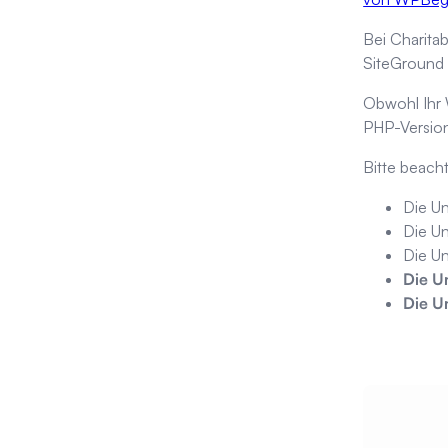
Bei Charitab
SiteGround 
Obwohl Ihr 
PHP-Version
Bitte beacht
Die Un
Die Un
Die Un
Die U
Die Un