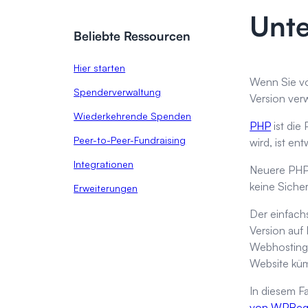
Unte
Beliebte Ressourcen
Hier starten
Wenn Sie vo
Spenderverwaltung
Version ve
Wiederkehrende Spenden
PHP
ist die
Peer-to-Peer-Fundraising
wird, ist en
Integrationen
Neuere PHP-
keine Siche
Erweiterungen
Der einfach
Version auf 
Webhosting-U
Website kü
In diesem F
von WPBegin