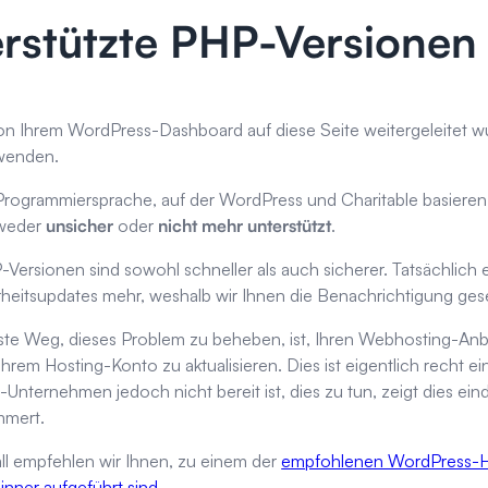
rstützte PHP-Versionen 
n Ihrem WordPress-Dashboard auf diese Seite weitergeleitet wur
rwenden.
 Programmiersprache, auf der WordPress und Charitable basieren.
tweder
unsicher
oder
nicht mehr unterstützt
.
Versionen sind sowohl schneller als auch sicherer. Tatsächlich 
rheitsupdates mehr, weshalb wir Ihnen die Benachrichtigung ge
ste Weg, dieses Problem zu beheben, ist, Ihren Webhosting-Anbie
Ihrem Hosting-Konto zu aktualisieren. Dies ist eigentlich recht ei
nternehmen jedoch nicht bereit ist, dies zu tun, zeigt dies eind
mmert.
all empfehlen wir Ihnen, zu einem der
empfohlenen WordPress-Ho
ner aufgeführt sind
.