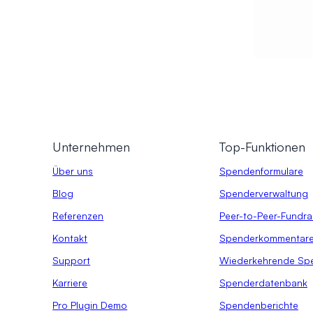
Unternehmen
Top-Funktionen
Über uns
Spendenformulare
Blog
Spenderverwaltung
Referenzen
Peer-to-Peer-Fundra
Kontakt
Spenderkommentar
Support
Wiederkehrende Sp
Karriere
Spenderdatenbank
Pro Plugin Demo
Spendenberichte